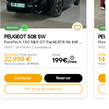
C
GASOLINA
GASOLI
PEUGEOT 508 SW
PEU
PureTech 130 S&S GT PackEAT8 96 kW (130 CV)
2023
2020
24.974 Km
Automático
30.900 €
Desde
17.990 
(7.910€ ahorro)
22.990 €
14.
199€
/mes
Precio al contado:
23.990 €
Precio a
Contactar
Reservar
Ver ficha de vehículo