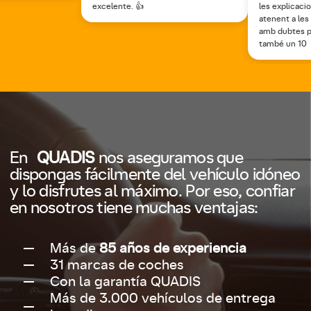
excelente. 👍
les explicaci
atenent a les
amb dubtes po
també un 10
En
QUADIS
nos aseguramos que
dispongas fácilmente del vehículo idóneo
y lo disfrutes al máximo. Por eso, confiar
en nosotros tiene muchas ventajas:
Más de
85 años de experiencia
31 marcas de coches
Con la garantía QUADIS
Más de 3.000 vehículos de entrega