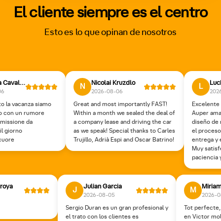
El cliente siempre es el centro
Esto es lo que opinan de nosotros
Emanuela Cavalleri
Nicolai Kruzdlo
Luc
N
L
06
2026-08-06
202
ato la vacanza siamo
Great and most importantly FAST!
Excelente 
no con un rumore
Within a month we sealed the deal of
Auper amab
asmissione da
a company lease and driving the car
diseño de
il giorno
as we speak! Special thanks to Carles
el proceso 
 cuore
Trujillo, Adrià Espi and Oscar Batrino!
entrega y 
Muy satisf
paciencia 
rroya
Julian Garcia
Miria
J
M
2026-08-05
2026-0
Sergio Duran es un gran profesional y
Tot perfecte
el trato con los clientes es
en Victor mol