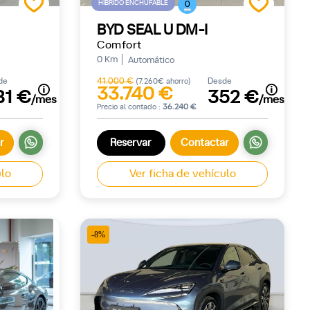
HÍBRIDO ENCHUFABLE
0
BYD SEAL U DM-I
Comfort
0 Km
Automático
de
41.000 €
Desde
(7.260€ ahorro)
33.740 €
81 €
352 €
/mes
/mes
Precio al contado :
36.240 €
r
Reservar
Contactar
ulo
Ver ficha de vehículo
-8%