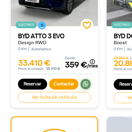
ELÉCTRICO
ELÉCTRICO
0
BYD ATTO 3 EVO
BYD D
Design RWD
Boost
0 Km
0 Km
Automático
Au
Desde
25.850 €
(
33.410 €
20.8
359 €
/mes
Precio al contado :
35.910 €
Precio al co
Reservar
Contactar
Reser
Ver ficha de vehículo
Ve