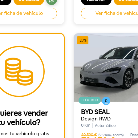
r ficha de vehículo
Ver ficha de vehíc
-20%
ELÉCTRICO
0
BYD SEAL
uieres vender
Design RWD
tu vehículo?
0 Km
Automático
mos tu vehículo gratis
49.590 €
Des
(9.940€ ahorro)