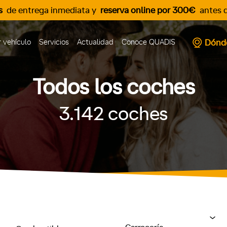
s
de entrega inmediata y
reserva online por 300€
antes d
Dónd
 vehículo
Servicios
Actualidad
Conoce QUADIS
Todos los coches
3.142
coches