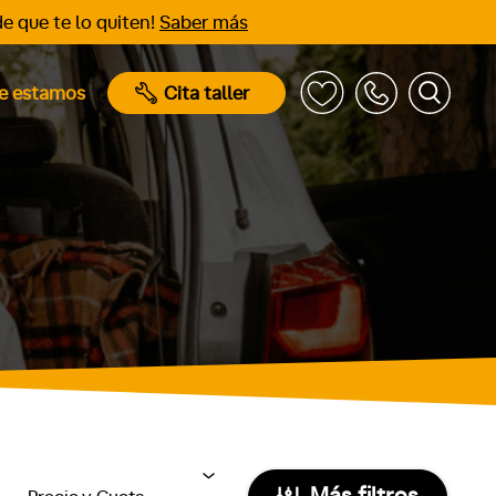
e que te lo quiten!
Saber más
e estamos
Cita taller
Más filtros