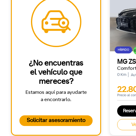
HÍBRIDO
MG ZS
¿No encuentras
Comfor
el vehículo que
0 Km
Au
mereces?
22.8
Estamos aquí para ayudarte
Precio al co
a encontrarlo.
Reser
Solicitar asesoramiento
Ve