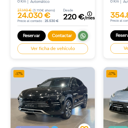
0 Km
0 Km
Automático
Au
27.140 €
Desde
(3.110€ ahorro)
354.
24.030 €
220 €
/mes
Precio al co
Precio al contado :
25.530 €
Reser
Reservar
Contactar
Ve
Ver ficha de vehículo
-17%
-17%