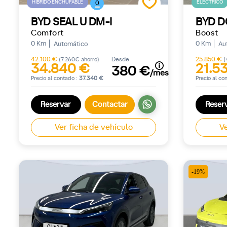
HÍBRIDO ENCHUFABLE
ELÉCTRICO
0
BYD SEAL U DM-I
BYD D
Comfort
Boost
0 Km
0 Km
Automático
Au
42.100 €
Desde
25.850 €
(7.260€ ahorro)
(
34.840 €
21.5
380 €
/mes
Precio al contado :
37.340 €
Precio al co
Reservar
Contactar
Reser
Ver ficha de vehículo
Ve
-19%