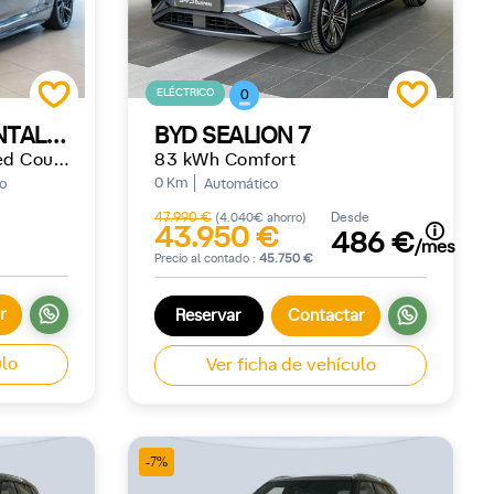
ELÉCTRICO
0
BENTLEY CONTINENTAL GT
BYD SEALION 7
Continental GT V8 Speed Coupé
83 kWh Comfort
0 Km
o
Automático
47.990 €
Desde
(4.040€ ahorro)
43.950 €
486 €
/mes
Precio al contado :
45.750 €
r
Reservar
Contactar
ulo
Ver ficha de vehículo
-7%