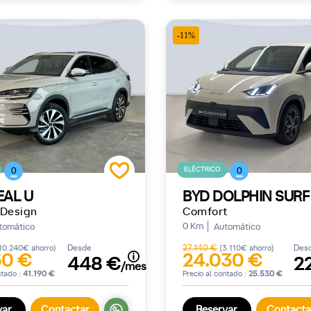
-11%
ELÉCTRICO
0
0
EAL U
BYD DOLPHIN SURF
 Design
Comfort
0 Km
tomático
Automático
Desde
27.140 €
Des
10.240€ ahorro)
(3.110€ ahorro)
50 €
24.030 €
448 €
2
/mes
ntado :
41.190 €
Precio al contado :
25.530 €
var
Contactar
Reservar
Contacta