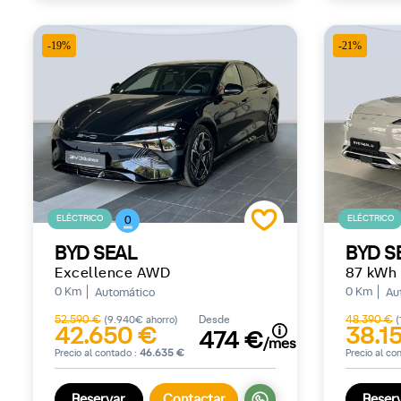
-19%
-21%
ELÉCTRICO
ELÉCTRICO
0
BYD SEAL
BYD S
Excellence AWD
87 kWh
0 Km
0 Km
Automático
Au
52.590 €
Desde
48.390 €
(9.940€ ahorro)
(
42.650 €
38.1
474 €
/mes
Precio al contado :
46.635 €
Precio al co
Reservar
Contactar
Reser