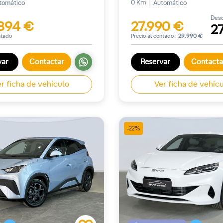
0 Km
tomático
Automático
Des
894 €
27.990 €
2
ntado
Precio al contado :
29.990 €
var
Contactar
Reservar
Contacta
r ficha de vehículo
Ver ficha de vehíc
-22%