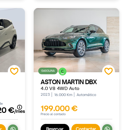
GASOLINA
C
ASTON MARTIN DBX
4.0 V8 4WD Auto
2023
16.000 Km
Automático
de
199.000 €
20 €
/mes
Precio al contado
Reservar
Contactar
r