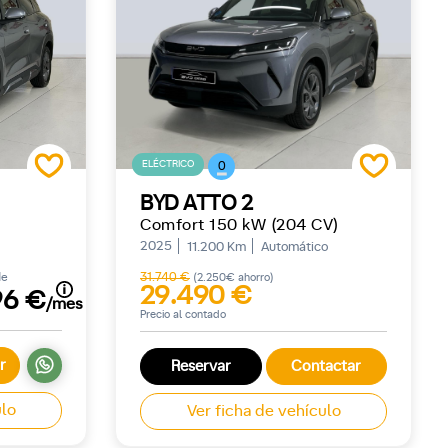
ELÉCTRICO
0
BYD ATTO 2
Comfort 150 kW (204 CV)
2025
11.200 Km
Automático
de
31.740 €
(2.250€ ahorro)
29.490 €
96 €
/mes
Precio al contado
r
Reservar
Contactar
ulo
Ver ficha de vehículo