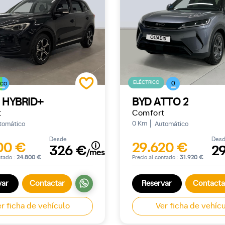
ELÉCTRICO
0
ECO
 HYBRID+
BYD ATTO 2
t
Comfort
0 Km
tomático
Automático
Desde
Des
00 €
29.620 €
326 €
2
/mes
ntado :
24.800 €
Precio al contado :
31.920 €
var
Contactar
Reservar
Contacta
r ficha de vehículo
Ver ficha de vehíc