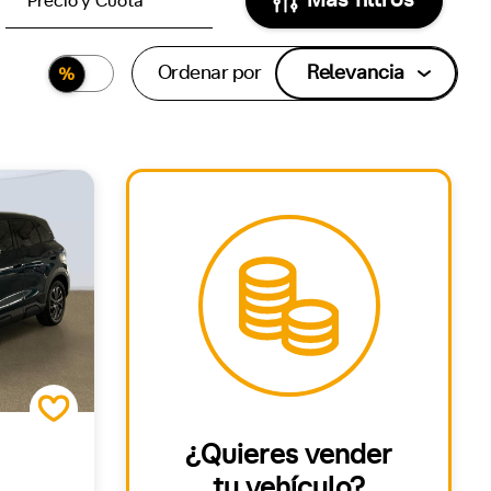
Precio y Cuota
Ordenar por
Relevancia
¿Quieres vender
tu vehículo?