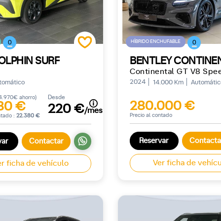
HÍBRIDO ENCHUFABLE
0
0
OLPHIN SURF
2024
tomático
14.000 Km
Automátic
Desde
4.970€ ahorro)
280.000 €
80 €
220 €
/mes
Precio al contado
ntado :
22.380 €
Reservar
Contacta
var
Contactar
Ver ficha de vehíc
r ficha de vehículo