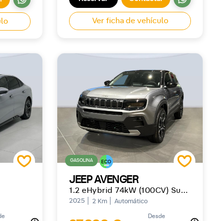
Ver ficha de vehículo
ulo
GASOLINA
ECO
JEEP AVENGER
1.2 eHybrid 74kW (100CV) Summit
2025
2 Km
Automático
de
Desde