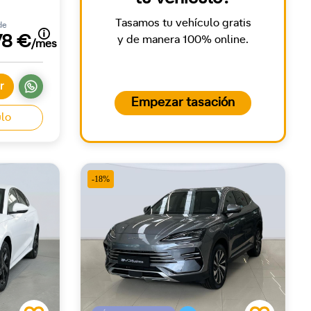
Tasamos tu vehículo gratis
de
78 €
y de manera 100% online.
/mes
r
Empezar tasación
ulo
-18%