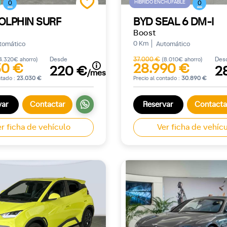
HÍBRIDO ENCHUFABLE
0
0
OLPHIN SURF
BYD SEAL 6 DM-I
Boost
0 Km
tomático
Automático
Desde
37.000 €
Des
4.320€ ahorro)
(8.010€ ahorro)
30 €
28.990 €
220 €
2
/mes
ntado :
23.030 €
Precio al contado :
30.890 €
var
Contactar
Reservar
Contacta
r ficha de vehículo
Ver ficha de vehíc