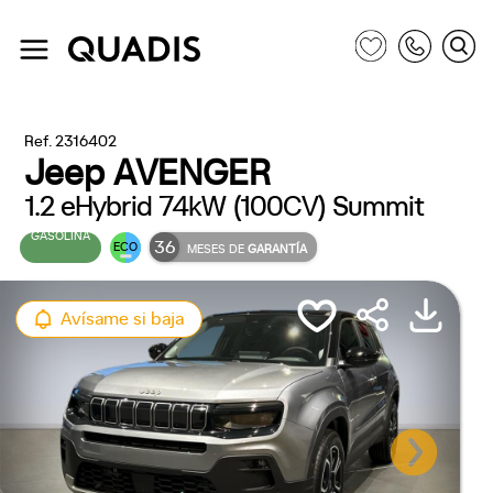
Ref. 2316402
Jeep AVENGER
1.2 eHybrid 74kW (100CV) Summit
GASOLINA
36
ECO
MESES DE
GARANTÍA
Avísame si baja