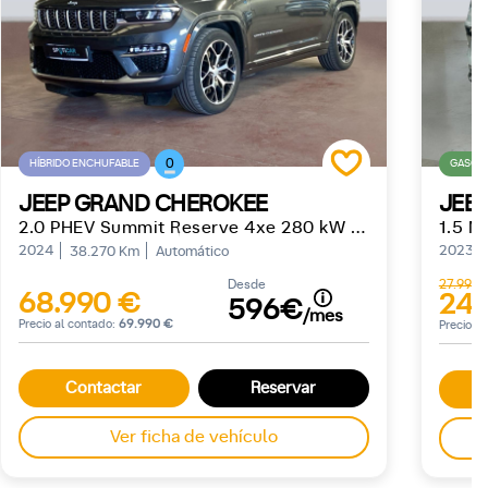
0
HÍBRIDO ENCHUFABLE
GASOLI
JEEP GRAND CHEROKEE
JEE
2.0 PHEV Summit Reserve 4xe 280 kW (381 CV)
1.5 M
2024
2023
38.270 Km
Automático
Desde
27.990 
68.990 €
24.
596€
/mes
Precio al contado:
69.990 €
Precio a
Contactar
Reservar
Ver ficha de vehículo