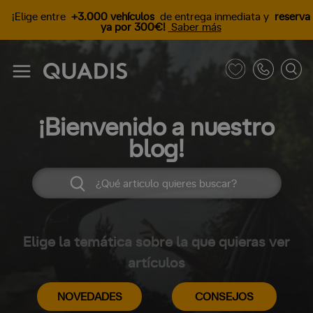
¡Elige entre
+3.000 vehículos
de entrega inmediata y
reserva
ya por 300€!
Saber más
¡Bienvenido a nuestro
blog!
Elige la temática sobre la que quieras ver
artículos
NOVEDADES
CONSEJOS