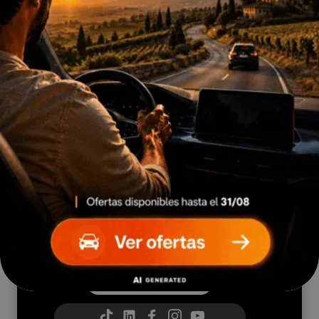
¿Te gusta nuestro
contenido?
Accede, antes que nadie, a
las novedades del mundo
del motor y del universo
QUADIS
¡Síguenos en redes!