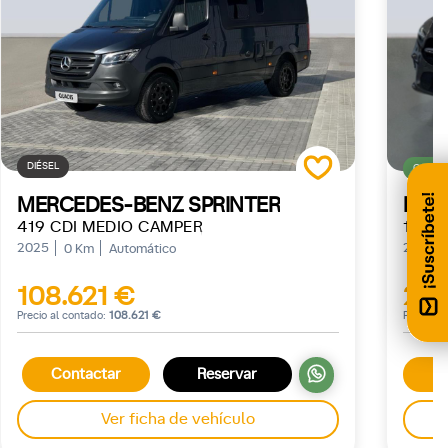
DIÉSEL
GASOLI
MERCEDES-BENZ SPRINTER
MER
419 CDI MEDIO CAMPER
180 1
2025
2022
0 Km
Automático
108.621 €
25.
Precio al contado:
108.621 €
Precio a
c
Contactar
Reservar
Ver ficha de vehículo