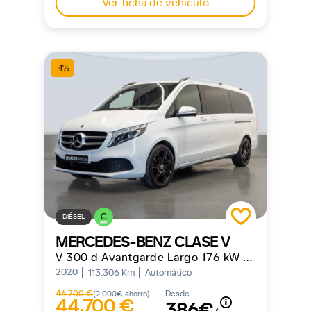
Ver ficha de vehículo
-4%
C
DIÉSEL
MERCEDES-BENZ CLASE V
V 300 d Avantgarde Largo 176 kW (239 CV)
2020
113.306 Km
Automático
46.700 €
Desde
(2.000€ ahorro)
44.700 €
386€