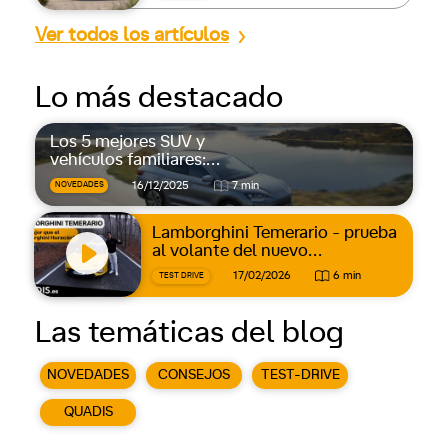
Ver todos los artículos
Lo más destacado
Los 5 mejores SUV y
vehículos familiares:
espacio, confort y
16/12/2025
7 min
NOVEDADES
versatilidad
Lamborghini Temerario - prueba
al volante del nuevo
superdeportivo de 920 CV
17/02/2026
6 min
TEST DRIVE
Las temáticas del blog
NOVEDADES
CONSEJOS
TEST-DRIVE
QUADIS