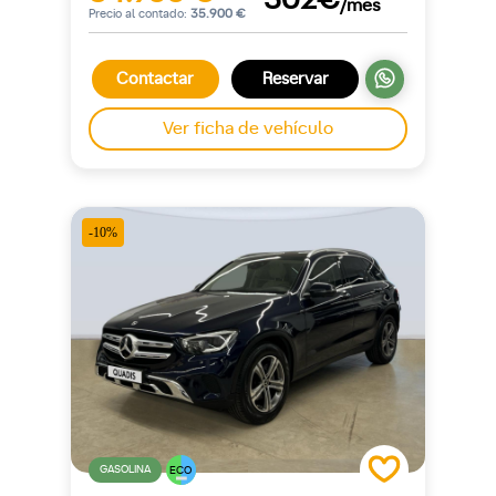
302€
/mes
Precio al contado:
35.900 €
Contactar
Reservar
Ver ficha de vehículo
-10%
GASOLINA
ECO