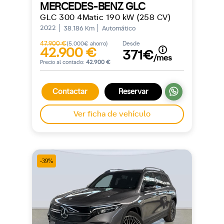
MERCEDES-BENZ GLC
GLC 300 4Matic 190 kW (258 CV)
2022
38.186 Km
Automático
47.900 €
Desde
(5.000€ ahorro)
42.900 €
371€
/mes
Precio al contado:
42.900 €
Contactar
Reservar
Ver ficha de vehículo
-39%