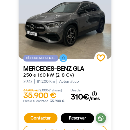
0
HÍBRIDO ENCHUFABLE
MERCEDES-BENZ GLA
250 e 160 kW (218 CV)
2022
81.200 Km
Automático
37.900 €
Desde
(2.000€ ahorro)
35.900 €
310€
/mes
Precio al contado:
35.900 €
Contactar
Reservar