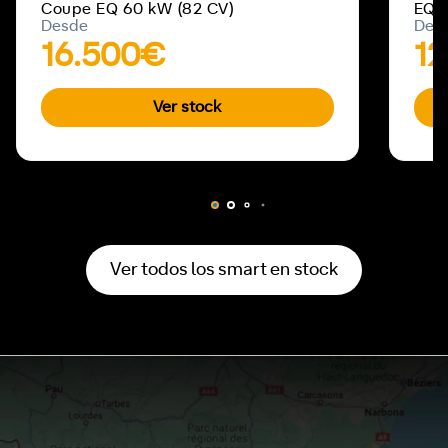
Coupe EQ 60 kW (82 CV)
EQ 6
Desde
Des
16.500€
1
Ver stock
Ver todos los smart en stock