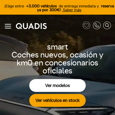
¡Elige entre
+3.000 vehículos
de entrega inmediata y
reserva
ya por 300€!
Saber más
smart
Coches nuevos, ocasión y
km0 en concesionarios
oficiales
Ver modelos
Ver vehículos en stock