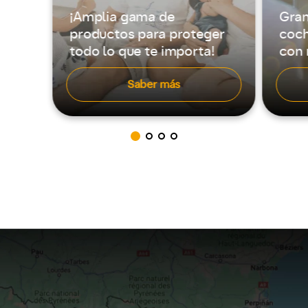
Gran
¡Amplia gama de
coch
productos para proteger
con 
todo lo que te importa!
Saber más