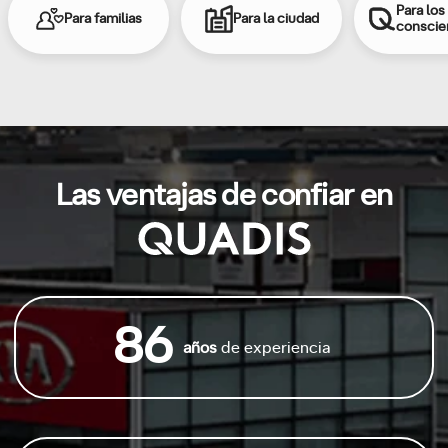
Para los
Para familias
Para la ciudad
conscie
Las ventajas de confiar en
86
años
de experiencia