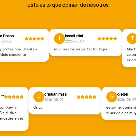
Esto es lo que opinan de nosotros
a Roson
ismail rifai
I
T
-08-07
2026-08-07
 profesional, atenta y
muchas gracias perfecto Roger
Mucha
rvicio excelente
zu un
erled
Sebastian ricart nolla
cristian misa
g egei
C
G
2026-08-07
2026-08-0
con Kevin,
Oriol
estoy my content
Sin duda el
el servicio es mu
Mercedes en el