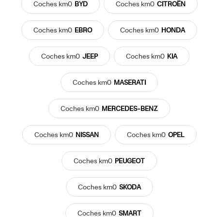
Coches
km0
BYD
Coches
km0
CITROËN
Coches
km0
EBRO
Coches
km0
HONDA
Coches
km0
JEEP
Coches
km0
KIA
Coches
km0
MASERATI
Coches
km0
MERCEDES-BENZ
c
Coches
km0
NISSAN
Coches
km0
OPEL
Coches
km0
PEUGEOT
Coches
km0
SKODA
Coches
km0
SMART