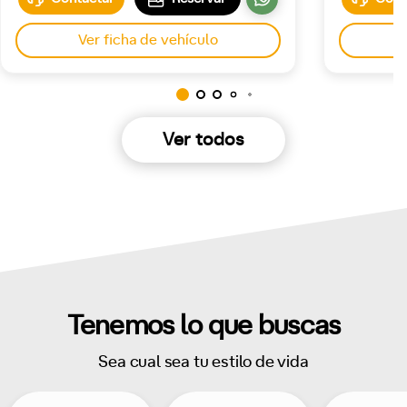
Ver ficha de vehículo
Seat
Skoda
smart
Suzuki
Toyota
Volkswagen
Ver todos
Tenemos lo que buscas
Sea cual sea tu estilo de vida