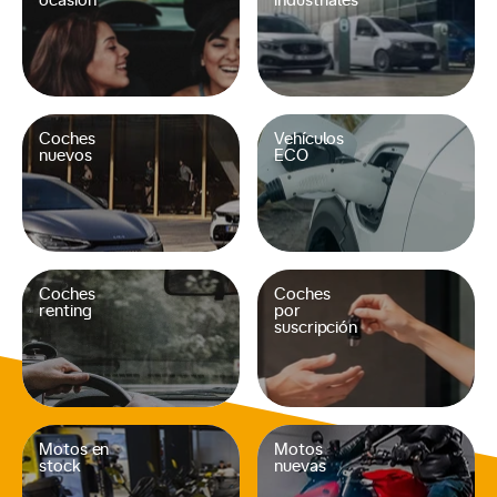
ocasión
industriales
Coches
Vehículos
nuevos
ECO
Coches
Coches
renting
por
suscripción
Motos en
Motos
stock
nuevas