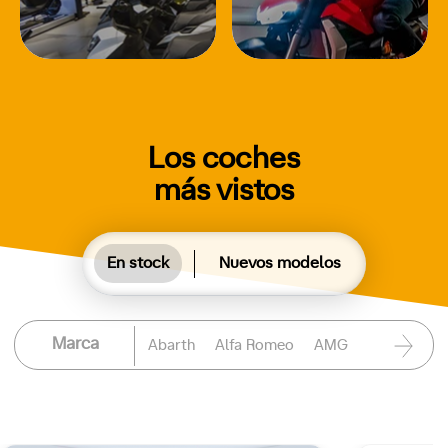
Los coches
más vistos
En stock
Nuevos modelos
Marca
Abarth
Alfa Romeo
AMG
Aston Martin
Audi
Bentley
BMW
BYD
Citroën