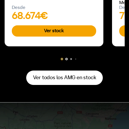
Mer
Desde
Des
68.674€
71
Ver stock
Ver todos los AMG en stock