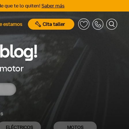
e que te lo quiten!
Saber más
e estamos
Cita taller
blog!
 motor
os
ELÉCTRICOS
MOTOS