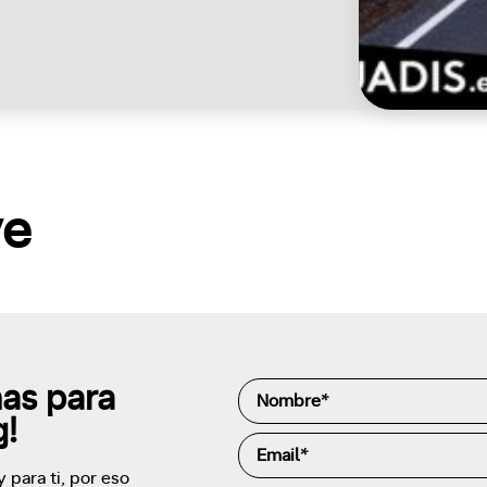
ve
as para
g!
 para ti, por eso