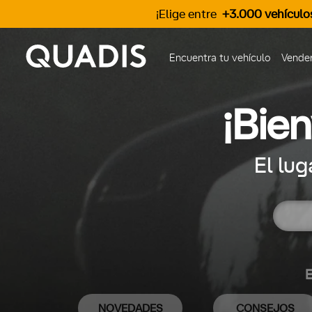
¡Elige entre
+3.000 vehículo
Encuentra tu vehículo
Vender
¡Bie
El lu
E
NOVEDADES
CONSEJOS