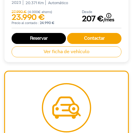
2023
20.371 Km
Automático
27.990 €
Desde
(4.000€ ahorro)
23.990 €
207 €
/mes
Precio al contado :
24.990 €
Reservar
Contactar
Ver ficha de vehículo