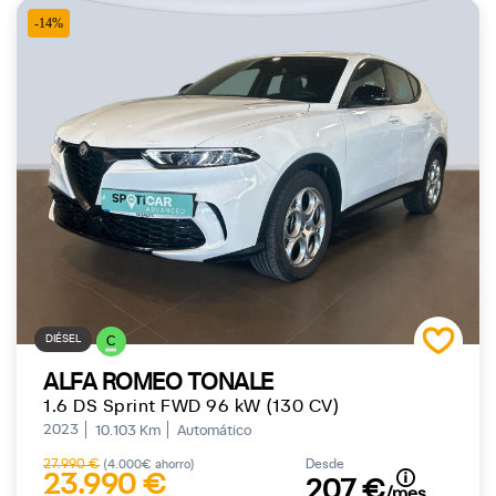
-14%
DIÉSEL
C
ALFA ROMEO TONALE
1.6 DS Sprint FWD 96 kW (130 CV)
2023
10.103 Km
Automático
27.990 €
Desde
(4.000€ ahorro)
23.990 €
207 €
/mes