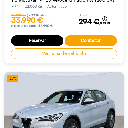
1.3 Multi-air PHEV Veloce Q4 206 kW (280 CV)
2023
22.000 Km
Automático
36.990 €
Desde
(3.000€ ahorro)
33.990 €
294 €
/mes
Precio al contado :
34.990 €
Reservar
Contactar
Ver ficha de vehículo
-20%