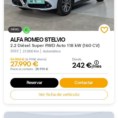
DIÉSEL
C
ALFA ROMEO STELVIO
2.2 Diésel Super RWD Auto 118 kW (160 CV)
2022
21.000 Km
Automático
34.900 €
Desde
(6.910€ ahorro)
27.990 €
242 €
/mes
Precio al contado :
28.990 €
Reservar
Contactar
Ver ficha de vehículo