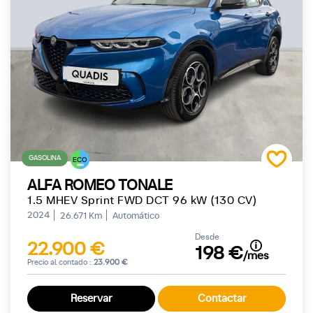
GASOLINA
ECO
ALFA ROMEO TONALE
1.5 MHEV Sprint FWD DCT 96 kW (130 CV)
2024
26.671 Km
Automático
Desde
22.900 €
198 €
/mes
Precio al contado :
23.900 €
Reservar
Contactar