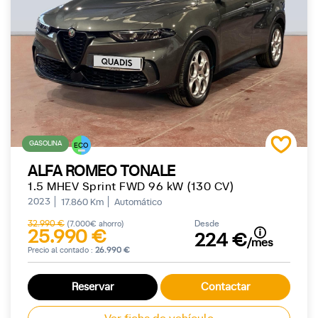
GASOLINA
ECO
ALFA ROMEO TONALE
1.5 MHEV Sprint FWD 96 kW (130 CV)
2023
17.860 Km
Automático
32.990 €
Desde
(7.000€ ahorro)
25.990 €
224 €
/mes
Precio al contado :
26.990 €
Reservar
Contactar