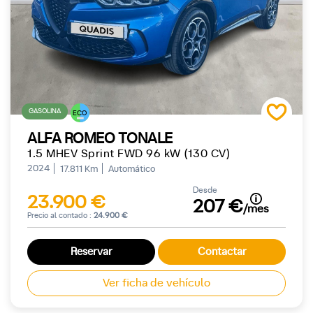
GASOLINA
ECO
ALFA ROMEO TONALE
1.5 MHEV Sprint FWD 96 kW (130 CV)
2024
17.811 Km
Automático
Desde
23.900 €
207 €
/mes
Precio al contado :
24.900 €
Reservar
Contactar
Ver ficha de vehículo