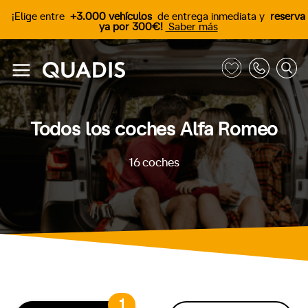
¡Elige entre
+3.000 vehículos
de entrega inmediata y
reserva
ya por 300€!
Saber más
Todos los coches Alfa Romeo
16
coches
1