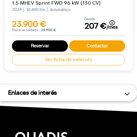
1.5 MHEV Sprint FWD 96 kW (130 CV)
2024
10.490 Km
Automático
Desde
23.900 €
207 €
/mes
Precio al contado :
24.900 €
Reservar
Contactar
Ver ficha de vehículo
Enlaces de interés