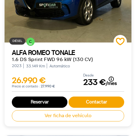
DIÉSEL
C
ALFA ROMEO TONALE
1.6 DS Sprint FWD 96 kW (130 CV)
2023
33.149 Km
Automático
Desde
26.990 €
233 €
/mes
Precio al contado :
27.990 €
Reservar
Contactar
Ver ficha de vehículo