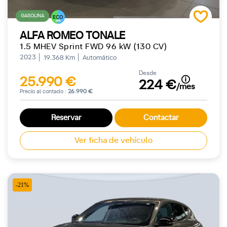
GASOLINA
ECO
ALFA ROMEO TONALE
1.5 MHEV Sprint FWD 96 kW (130 CV)
2023
19.368 Km
Automático
Desde
25.990 €
224 €
/mes
Precio al contado :
26.990 €
Reservar
Contactar
Ver ficha de vehículo
-21%