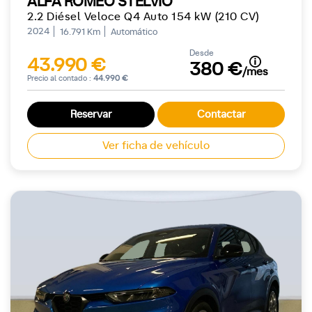
ALFA ROMEO STELVIO
2.2 Diésel Veloce Q4 Auto 154 kW (210 CV)
2024
16.791 Km
Automático
Desde
43.990 €
380 €
/mes
Precio al contado :
44.990 €
Reservar
Contactar
Ver ficha de vehículo