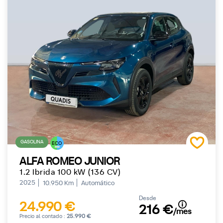
GASOLINA
ECO
ALFA ROMEO JUNIOR
1.2 Ibrida 100 kW (136 CV)
2025
10.950 Km
Automático
Desde
24.990 €
216 €
/mes
Precio al contado :
25.990 €