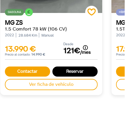
C
GASOLINA
HÍBRID
MG ZS
MG 
1.5 Comfort 78 kW (106 CV)
1.5T-
2022
2022
28.684 Km
Manual
Desde
13.990 €
17.
121€
/mes
Precio al contado:
14.990 €
Precio a
Contactar
Reservar
Ver ficha de vehículo