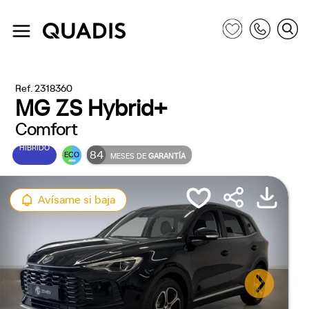
Ref. 2318360
MG ZS Hybrid+
Comfort
HÍBRIDO
84
ECO
MESES DE
GARANTÍA
Avísame si baja