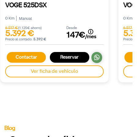
VOGE 525DSX
VOG
0 Km
0 Km
Manual
6.517 €
Desde
6.517 €
(1.125€ ahorro)
5.392 €
5.3
147€
/mes
Precio al contado:
5.392 €
Precio a
Contactar
Reservar
C
Ver ficha de vehículo
Blog