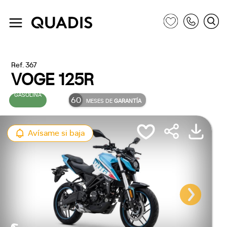
Ref. 367
VOGE 125R
GASOLINA
60
MESES DE
GARANTÍA
Avísame si baja