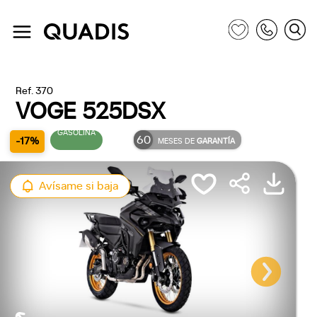
Ref. 370
VOGE 525DSX
GASOLINA
60
-17%
MESES DE
GARANTÍA
Avísame si baja