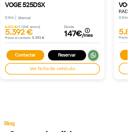
VOGE 525DSX
VOG
RADA
0 Km
0 Km
Manual
6.517 €
Desde
(1.125€ ahorro)
5.8
5.392 €
147€
/mes
Precio a
Precio al contado:
5.392 €
C
Contactar
Reservar
Ver ficha de vehículo
Blog