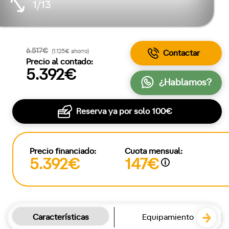
1/13
6.517€
(1.125€ ahorro)
Contactar
Precio al contado:
5.392€
¿Hablamos?
Reserva ya por solo
100€
Precio financiado:
Cuota mensual:
5.392€
147€
Características
Equipamiento