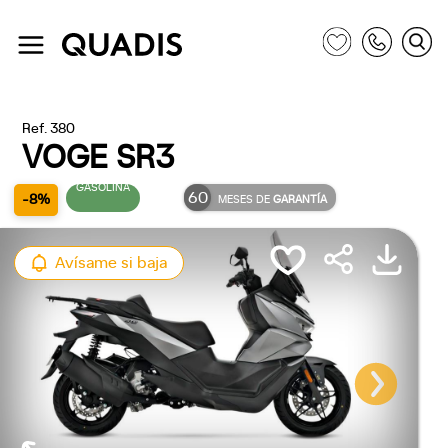
Ref. 380
VOGE SR3
GASOLINA
60
-8%
MESES DE
GARANTÍA
Avísame si baja