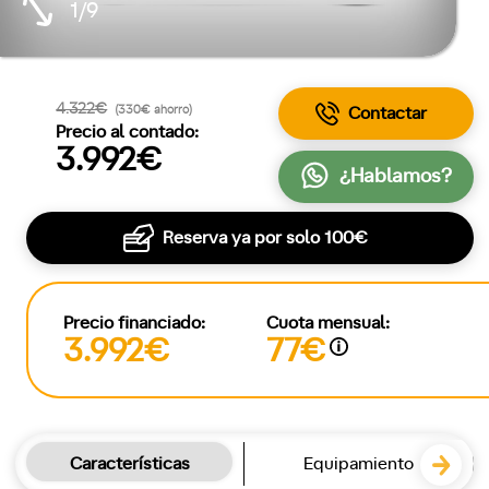
1/9
4.322€
(330€ ahorro)
Contactar
Precio al contado:
3.992€
¿Hablamos?
Reserva ya por solo
100€
Precio financiado:
Cuota mensual:
3.992€
77€
Características
Equipamiento