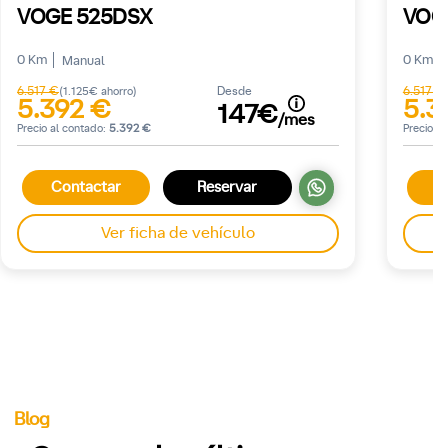
VOGE 525DSX
VOG
0 Km
0 Km
Manual
6.517 €
Desde
6.517 €
(1.125€ ahorro)
5.392 €
5.3
147€
/mes
Precio al contado:
5.392 €
Precio a
Contactar
Reservar
C
Ver ficha de vehículo
Blog