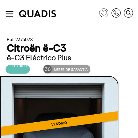
Ref. 2375078
Citroën ë-C3
ë-C3 Eléctrico Plus
ELÉCTRICO
36
MESES DE
GARANTÍA