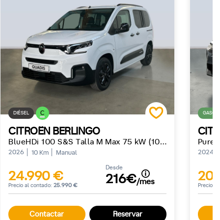
C
DIÉSEL
GASOLI
CITROËN BERLINGO
CIT
BlueHDi 100 S&S Talla M Max 75 kW (102 CV)
PureT
2026
2024
10 Km
Manual
Desde
24.990 €
20.
216€
/mes
Precio al contado:
25.990 €
Precio a
Contactar
Reservar