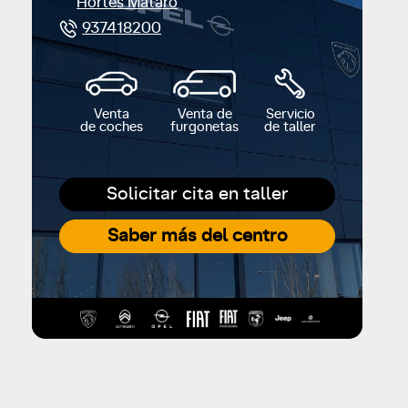
Hortes Mataró
937418200
Venta
Venta de
Servicio
de coches
furgonetas
de taller
Solicitar cita en taller
Saber más del centro