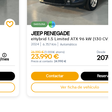
GASOLINA
ECO
JEEP RENEGADE
eHybrid 1.5 Limited ATX 96 kW (130 CV)
2024
6.757 Km
Automático
26.990 €
Desde
(3.000€ ahorro)
23.990 €
207
/mes
Precio al contado:
24.990 €
Contactar
Reservar
Ver ficha de vehículo