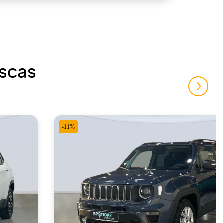
uscas
-11%