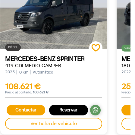
DIÉSEL
GASOLI
MERCEDES-BENZ SPRINTER
MER
419 CDI MEDIO CAMPER
180 1
2025
2022
0 Km
Automático
108.621 €
25.
Precio al contado:
108.621 €
Precio a
Contactar
Reservar
Ver ficha de vehículo