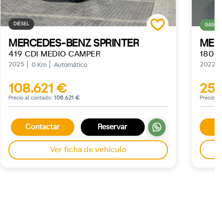
DIÉSEL
GASOLI
MERCEDES-BENZ SPRINTER
MER
419 CDI MEDIO CAMPER
180 1
2025
2022
0 Km
Automático
108.621 €
25.
Precio al contado:
108.621 €
Precio a
Contactar
Reservar
Ver ficha de vehículo