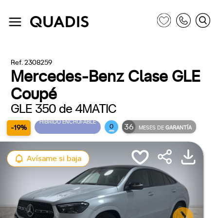
Ref. 2308259
Mercedes-Benz Clase GLE
Coupé
GLE 350 de 4MATIC
HÍBRIDO ENCHUFABLE
36
0
-19%
MESES DE
GARANTÍA
Avísame si baja