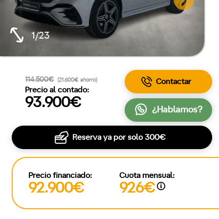
1/23
114.500€
(21.600€ ahorro)
Contactar
Precio al contado:
93.900€
¿Hablamos?
Reserva ya por solo
300€
Precio financiado:
Cuota mensual:
92.900€
926€