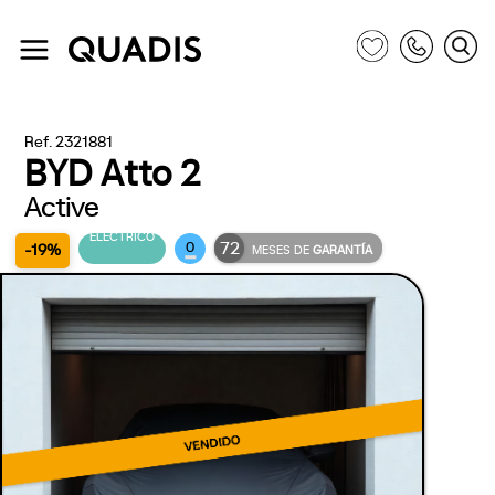
Ref. 2321881
BYD Atto 2
Active
ELÉCTRICO
72
0
-19%
MESES DE
GARANTÍA