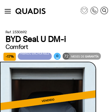
Ref. 2330692
BYD Seal U DM-i
Comfort
HÍBRIDO ENCHUFABLE
72
0
-17%
MESES DE
GARANTÍA