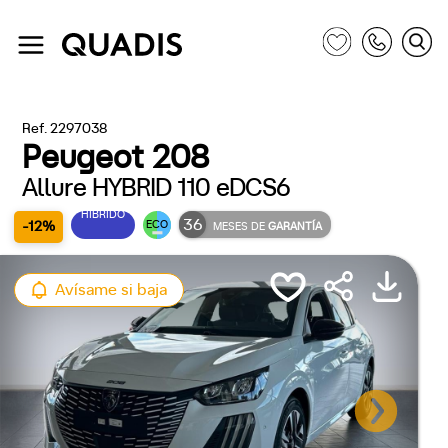
Ref. 2297038
Peugeot 208
Allure HYBRID 110 eDCS6
HÍBRIDO
36
-12%
ECO
MESES DE
GARANTÍA
Avísame si baja