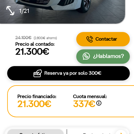
1/21
24.100€
(2.800€ ahorro)
Contactar
Precio al contado:
21.300€
¿Hablamos?
Reserva ya por solo
300€
Precio financiado:
Cuota mensual:
21.300€
337€