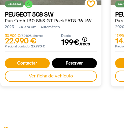
C
GASOLINA
GASOLI
PEUGEOT 508 SW
PEU
PureTech 130 S&S GT PackEAT8 96 kW (130 CV)
2023
2020
24.974 Km
Automático
30.900 €
Desde
17.990 
(7.910€ ahorro)
22.990 €
14.
199€
/mes
Precio al contado:
23.990 €
Precio a
Contactar
Reservar
Ver ficha de vehículo