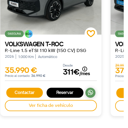
GASOLINA
GASOLI
ECO
VOLKSWAGEN T-ROC
VOL
R-Line 1.5 eTSI 110 kW (150 CV) DSG
2026
2025
1.000 Km
Automático
Desde
39.990
35.990 €
37.
311€
/mes
Precio al contado:
36.990 €
Precio a
Contactar
Reservar
C
Ver ficha de vehículo