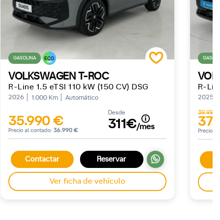
GASOLINA
GASOLI
ECO
VOLKSWAGEN T-ROC
VOL
R-Line 1.5 eTSI 110 kW (150 CV) DSG
2026
2025
1.000 Km
Automático
Desde
39.990
35.990 €
37.
311€
/mes
Precio al contado:
36.990 €
Precio a
Contactar
Reservar
C
Ver ficha de vehículo