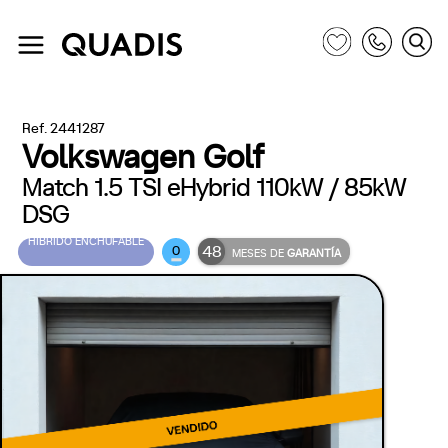
Ref. 2441287
Volkswagen Golf
Match 1.5 TSI eHybrid 110kW / 85kW
DSG
HÍBRIDO ENCHUFABLE
48
0
MESES DE
GARANTÍA