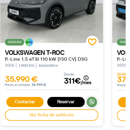
GASOLINA
GASOLI
ECO
VOLKSWAGEN T-ROC
VOL
R-Line 1.5 eTSI 110 kW (150 CV) DSG
2026
2025
1.000 Km
Automático
Desde
39.990
35.990 €
37.
311€
/mes
Precio al contado:
36.990 €
Precio a
Contactar
Reservar
C
Ver ficha de vehículo