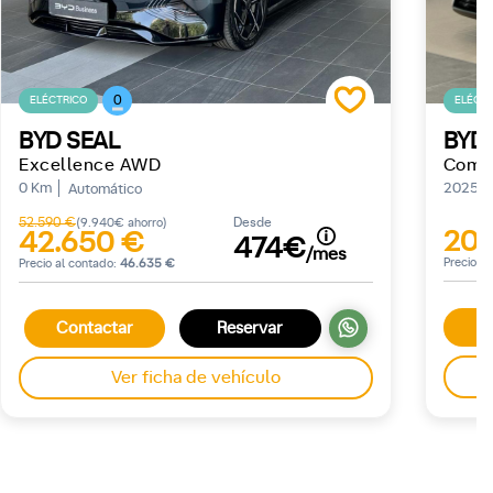
0
ELÉCTRICO
ELÉCTR
BYD SEAL
BYD
Excellence AWD
Comfo
0 Km
2025
Automático
52.590 €
Desde
(9.940€ ahorro)
20.
42.650 €
474€
/mes
Precio a
Precio al contado:
46.635 €
Contactar
Reservar
Ver ficha de vehículo