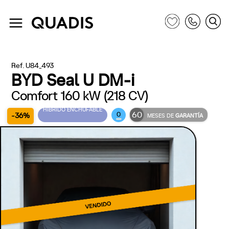
Ref. U84_493
BYD Seal U DM-i
Comfort 160 kW (218 CV)
HÍBRIDO ENCHUFABLE
60
0
-36%
MESES DE
GARANTÍA