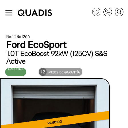
Ref. 2361266
Ford EcoSport
1.0T EcoBoost 92kW (125CV) S&S
Active
GASOLINA
12
MESES DE
GARANTÍA