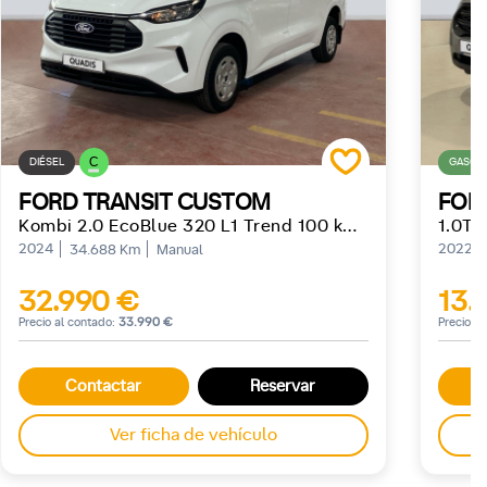
C
DIÉSEL
GASOLI
FORD TRANSIT CUSTOM
FOR
Kombi 2.0 EcoBlue 320 L1 Trend 100 kW (136 CV)
2024
2022
34.688 Km
Manual
32.990 €
13.
Precio al contado:
33.990 €
Precio a
Contactar
Reservar
Ver ficha de vehículo