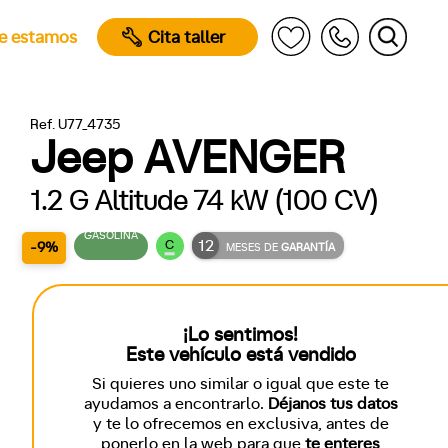
e estamos
Cita taller
Ref. U77_4735
Jeep AVENGER
1.2 G Altitude 74 kW (100 CV)
GASOLINA
12
C
-9%
MESES DE
GARANTÍA
¡Lo sentimos!
Este vehículo está vendido
Si quieres uno similar o igual que este te
ayudamos a encontrarlo.
Déjanos tus datos
y te lo ofrecemos en exclusiva, antes de
ponerlo en la web para que
te enteres