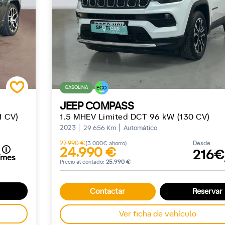
GASOLINA
ECO
JEEP COMPASS
1 CV)
1.5 MHEV Limited DCT 96 kW (130 CV)
2023
29.656 Km
Automático
27.990 €
Desde
(3.000€ ahorro)
24.990 €
216€
/mes
Precio al contado:
25.990 €
Contactar
Reservar
Ver ficha de vehículo