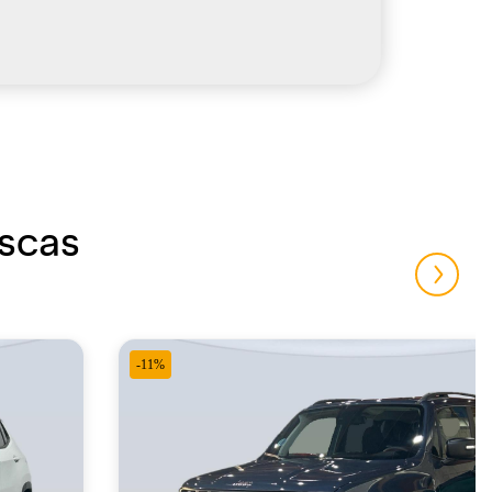
uscas
-11%