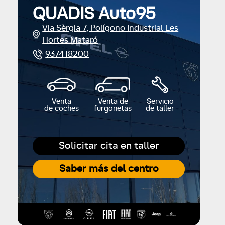
QUADIS Auto95
Via Sèrgia 7, Polígono Industrial Les
Hortes Mataró
937418200
Venta
Venta de
Servicio
de coches
furgonetas
de taller
Solicitar cita en taller
Saber más del centro