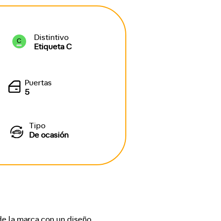
Distintivo
C
Etiqueta C
Puertas
5
Tipo
De ocasión
e la marca con un diseño 