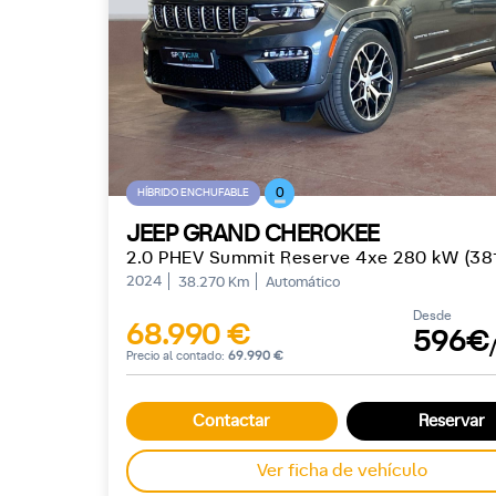
0
HÍBRIDO ENCHUFABLE
JEEP GRAND CHEROKEE
2.0 PHEV Summit Reserve 4xe 280 kW (38
2024
38.270 Km
Automático
Desde
68.990 €
596€
Precio al contado:
69.990 €
Contactar
Reservar
Ver ficha de vehículo