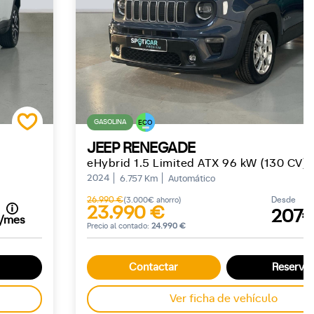
GASOLINA
ECO
JEEP RENEGADE
eHybrid 1.5 Limited ATX 96 kW (130 CV)
2024
6.757 Km
Automático
26.990 €
Desde
(3.000€ ahorro)
23.990 €
207
/mes
Precio al contado:
24.990 €
Contactar
Reservar
Ver ficha de vehículo