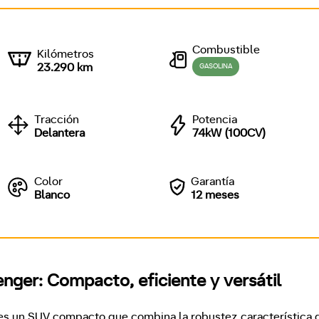
Combustible
Kilómetros
23.290 km
GASOLINA
Tracción
Potencia
Delantera
74kW (100CV)
Color
Garantía
Blanco
12 meses
nger: Compacto, eficiente y versátil
 es un SUV compacto que combina la robustez característica d