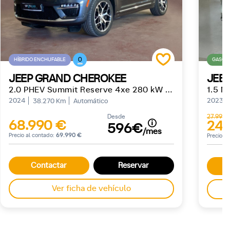
0
HÍBRIDO ENCHUFABLE
GASOLI
JEEP GRAND CHEROKEE
JEE
2.0 PHEV Summit Reserve 4xe 280 kW (381 CV)
1.5 M
2024
2023
38.270 Km
Automático
Desde
27.990 
68.990 €
24.
596€
/mes
Precio al contado:
69.990 €
Precio a
Contactar
Reservar
Ver ficha de vehículo