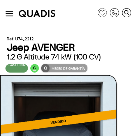
Ref. U74_2212
Jeep AVENGER
1.2 G Altitude 74 kW (100 CV)
GASOLINA
0
C
MESES DE
GARANTÍA