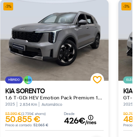
-5%
-5%
HÍBRIDO
ELÉCTR
ECO
KIA SORENTO
KIA 
1.6 T-GDi HEV Emotion Pack Premium 158 kW (215 CV)
2025
2025
2.834 Km
Automático
53.590 €
Desde
50.790
(2.735€ ahorro)
50.855 €
48.
426€
/mes
Precio al contado:
52.065 €
Precio a