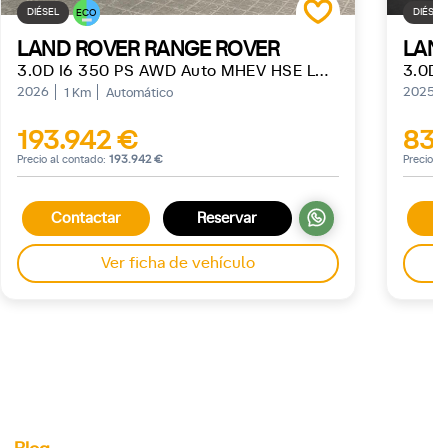
DIÉSEL
DIÉSEL
ECO
LAND ROVER RANGE ROVER
3.0D I6 350 PS AWD Auto MHEV HSE LWB
2026
2025
1 Km
Automático
193.942 €
83.
Precio al contado:
193.942 €
Precio a
Contactar
Reservar
C
Ver ficha de vehículo