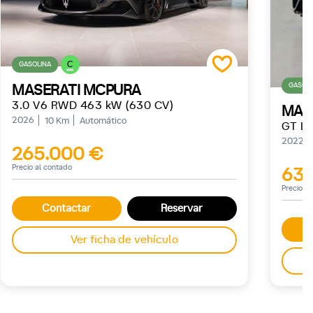
C
GASOLINA
GASOLI
MASERATI MCPURA
3.0 V6 RWD 463 kW (630 CV)
MAS
2026
10 Km
Automático
2022
265.000 €
Precio al contado
63.
Precio a
Contactar
Reservar
Ver ficha de vehículo