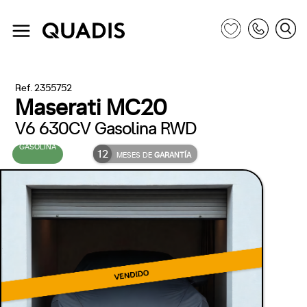
Ref. 2355752
Maserati MC20
V6 630CV Gasolina RWD
GASOLINA
12
MESES DE
GARANTÍA