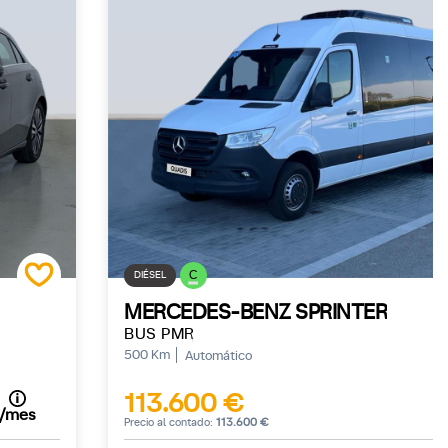
C
DIÉSEL
MERCEDES-BENZ SPRINTER
BUS PMR
500 Km
Automático
113.600 €
/mes
Precio al contado:
113.600 €