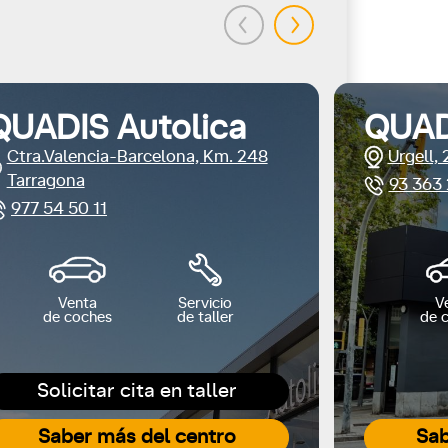
QUADIS Autolica
QUAD
Ctra.Valencia-Barcelona, Km. 248
Urgell,
Tarragona
93 363 
977 54 50 11
Venta
Servicio
V
de coches
de taller
de 
Solicitar cita en taller
Saber más del centro
Sab