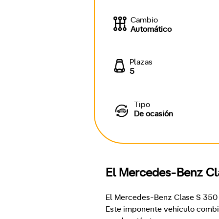
Cambio
Automático
Plazas
5
Tipo
De ocasión
El Mercedes-Benz Cla
El Mercedes-Benz Clase S 350 d 
Este imponente vehículo combin