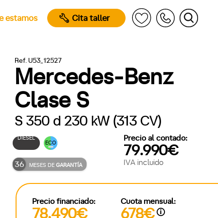
e estamos
Cita taller
Ref. U53_12527
Mercedes-Benz
Clase S
S 350 d 230 kW (313 CV)
Precio al contado:
DIÉSEL
ECO
79.990€
IVA incluido
36
MESES DE
GARANTÍA
Precio financiado:
Cuota mensual:
78.490€
678€