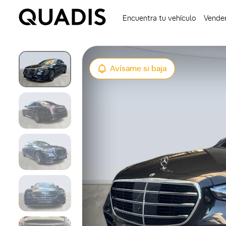
Encuentra tu vehículo
Vender
Avísame si baja