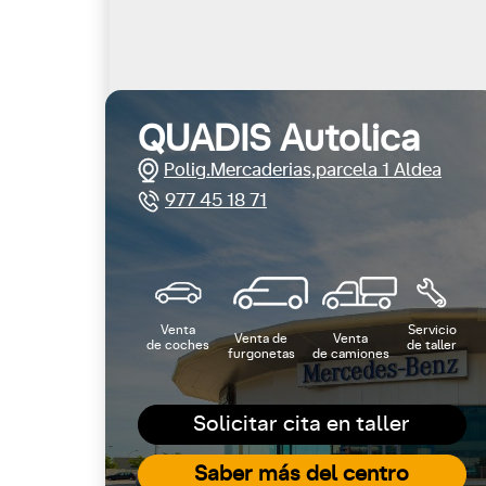
QUADIS Autolica
Polig.Mercaderias,parcela 1 Aldea
977 45 18 71
Venta
Servicio
Venta de
Venta
de coches
de taller
furgonetas
de camiones
Solicitar cita en taller
Saber más del centro