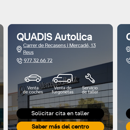
QUADIS Autolica
Carrer de Recasens i Mercadé, 13
Reus
977 32 66 72
Venta
Venta de
Servicio
de coches
furgonetas
de taller
Solicitar cita en taller
Saber más del centro