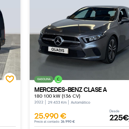
C
GASOLINA
MERCEDES-BENZ CLASE A
180 100 kW (136 CV)
2022
29.433 Km
Automático
Desde
25.990 €
225€
Precio al contado:
26.990 €