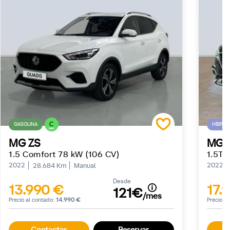
C
GASOLINA
HÍBRID
MG ZS
MG 
1.5 Comfort 78 kW (106 CV)
1.5T-
2022
2022
28.684 Km
Manual
Desde
13.990 €
17.
121€
/mes
Precio al contado:
14.990 €
Precio a