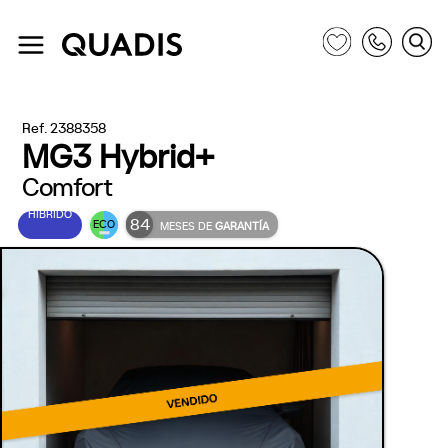
Ref. 2388358
MG3 Hybrid+
Comfort
HÍBRIDO
84
ECO
MESES DE
GARANTÍA