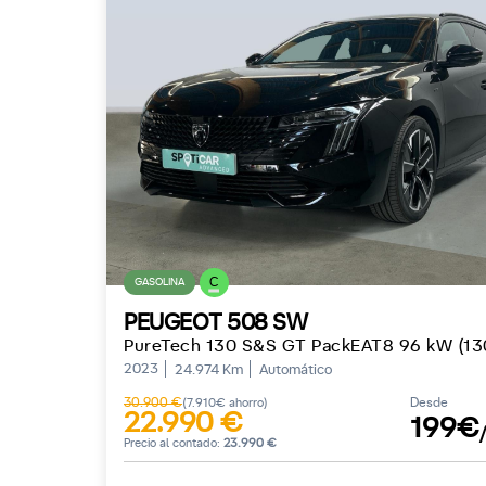
C
GASOLINA
PEUGEOT 508 SW
PureTech 130 S&S GT PackEAT8 96 kW (13
2023
24.974 Km
Automático
30.900 €
Desde
(7.910€ ahorro)
22.990 €
199€
Precio al contado:
23.990 €