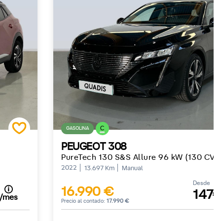
C
GASOLINA
PEUGEOT 308
)
PureTech 130 S&S Allure 96 kW (130 CV)
2022
13.697 Km
Manual
Desde
16.990 €
147
/mes
Precio al contado:
17.990 €