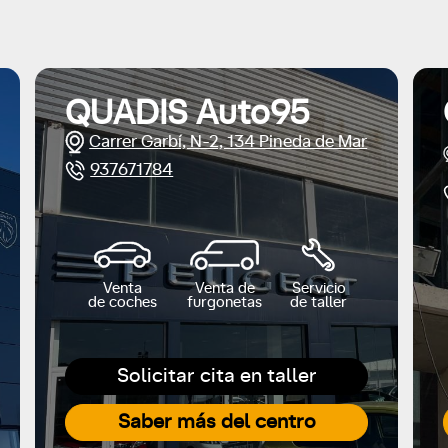
QUADIS Auto95
Carrer Garbí, N-2, 134 Pineda de Mar
937671784
Venta
Venta de
Servicio
de coches
furgonetas
de taller
Solicitar cita en taller
Saber más del centro