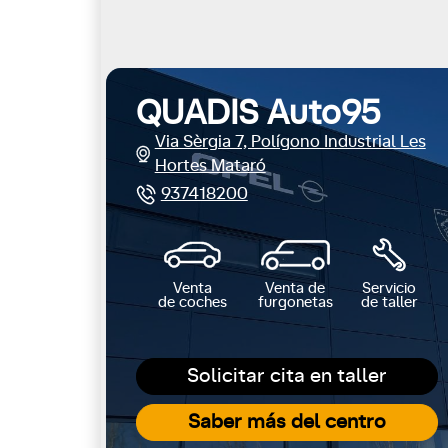
QUADIS Auto95
Via Sèrgia 7, Polígono Industrial Les
Hortes Mataró
937418200
Venta
Venta de
Servicio
de coches
furgonetas
de taller
Solicitar cita en taller
Saber más del centro