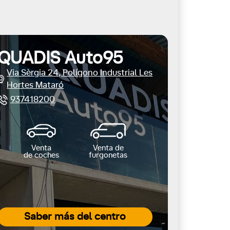
QUADIS Auto95
Via Sèrgia 24, Polígono Industrial Les
Hortes Mataró
937418200
Venta
Venta de
de coches
furgonetas
Saber más del centro