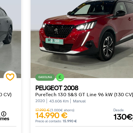
C
GASOLINA
PEUGEOT 2008
0 CV)
PureTech 130 S&S GT Line 96 kW (130 CV
2020
43.606 Km
Manual
17.990 €
Desde
(3.000€ ahorro)
14.990 €
130€
/mes
Precio al contado:
15.990 €