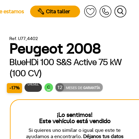
e estamos
Cita taller
Ref. U77_4402
Peugeot 2008
BlueHDi 100 S&S Active 75 kW
(100 CV)
DIÉSEL
12
C
-17%
MESES DE
GARANTÍA
¡Lo sentimos!
Este vehículo está vendido
Si quieres uno similar o igual que este te
ayudamos a encontrarlo.
Déjanos tus datos