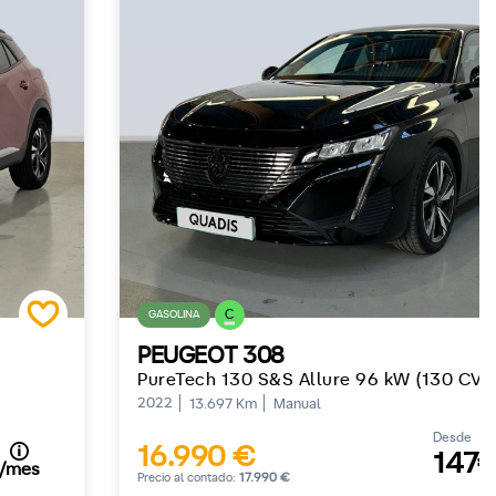
C
GASOLINA
PEUGEOT 308
)
PureTech 130 S&S Allure 96 kW (130 CV)
2022
13.697 Km
Manual
Desde
16.990 €
147
/mes
Precio al contado:
17.990 €