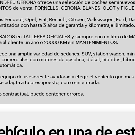
NDREU GERONA ofrece una selección de coches seminuevos d
UNTOS de venta, FORNELLS, GERONA, BLANES, OLOT y FIGU
 Peugeot, Opel, Fiat, Renault, Citroën, Volkswagen, Ford, Da
ntizados con hasta 3 años de garantía y kilometraje ilimitado.
VISADOS en TALLERES OFICIALES y siempre con un libro d
na al cliente un año o 20000 KM sin MANTENIMIENTOS.
 una amplia variedad de sedanes, SUV, station wagon, miniv
s comerciales con motores de gasolina, diésel, híbridos, híbri
utomática.
ipo de asesores te ayudaran a elegir el vehículo que mas n
e adapta a tu presupuesto, con o sin entrada.
o contractual, puede contener errores.
hículo en una de es