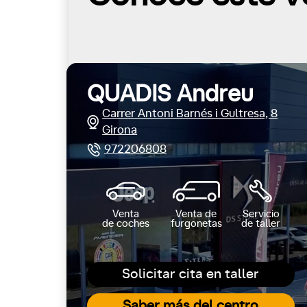
QUADIS Andreu
Carrer Antoni Barnés i Gultresa, 8
Girona
972206808
Venta
Venta de
Servicio
de coches
furgonetas
de taller
Solicitar cita en taller
Saber más del centro