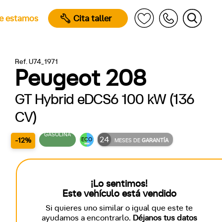
e estamos
Cita taller
Ref. U74_1971
Peugeot 208
GT Hybrid eDCS6 100 kW (136
CV)
GASOLINA
24
-12%
ECO
MESES DE
GARANTÍA
¡Lo sentimos!
Este vehículo está vendido
Si quieres uno similar o igual que este te
ayudamos a encontrarlo.
Déjanos tus datos