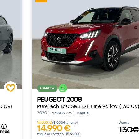
C
GASOLINA
PEUGEOT 2008
0 CV)
PureTech 130 S&S GT Line 96 kW (130 CV
2020
43.606 Km
Manual
17.990 €
Desde
(3.000€ ahorro)
14.990 €
130€
/mes
Precio al contado:
15.990 €