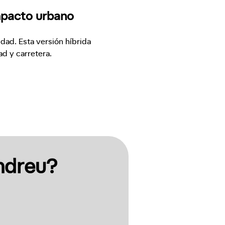
mpacto urbano
d. Esta versión híbrida 
d y carretera.

ndreu?