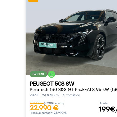
C
GASOLINA
PEUGEOT 508 SW
PureTech 130 S&S GT PackEAT8 96 kW (13
2023
24.974 Km
Automático
30.900 €
Desde
(7.910€ ahorro)
22.990 €
199€
Precio al contado:
23.990 €