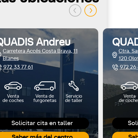
QUADIS Andreu
QUAD
Carretera Accés Costa Brava, 11
Ctra. Sa
Blanes
120 Olo
972 33 77 61
972 26 
Venta
Venta de
Servicio
Venta
de coches
furgonetas
de taller
de coche
Solicitar cita en taller
Sol
Saber más del centro
Sab