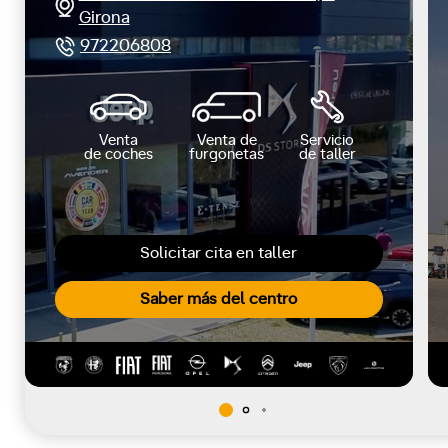
Girona
972206808
Venta
Venta de
Servicio
de coches
furgonetas
de taller
Solicitar cita en taller
Saber más del centro