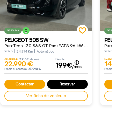
C
GASOLINA
GASOLI
PEUGEOT 508 SW
PEU
PureTech 130 S&S GT PackEAT8 96 kW (130 CV)
2023
2020
24.974 Km
Automático
30.900 €
Desde
17.990 
(7.910€ ahorro)
22.990 €
14.
199€
/mes
Precio al contado:
23.990 €
Precio a
Contactar
Reservar
Ver ficha de vehículo