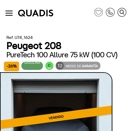
Ref. U74_1624
Peugeot 208
PureTech 100 Allure 75 kW (100 CV)
GASOLINA
12
C
-26%
MESES DE
GARANTÍA