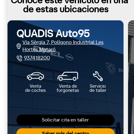
Conoce este vehículo en una
de estas ubicaciones
QUADIS Auto95
Via Sèrgia 7, Polígono Industrial Les
Hortes Mataró
937418200
Venta
Venta de
Servicio
de coches
furgonetas
de taller
Solicitar cita en taller
Saber más del centro