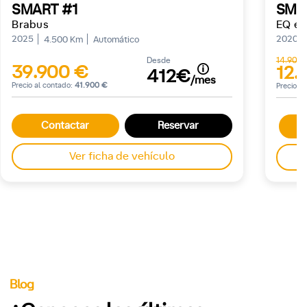
SMART #1
SMA
Brabus
EQ el
2025
2020
4.500 Km
Automático
Desde
14.900
39.900 €
12.
412€
/mes
Precio al contado:
41.900 €
Precio a
Contactar
Reservar
C
Ver ficha de vehículo
Blog