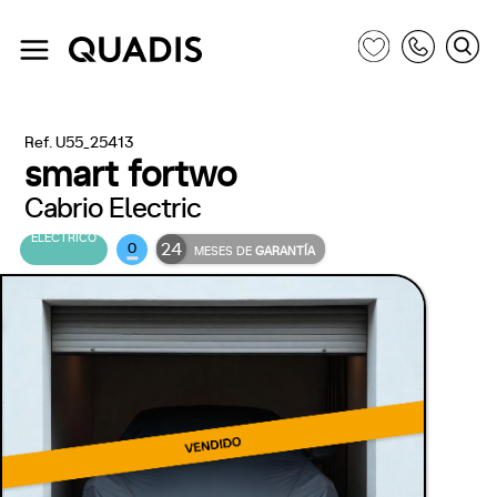
Ref. U55_25413
smart fortwo
Cabrio Electric
ELÉCTRICO
24
0
MESES DE
GARANTÍA