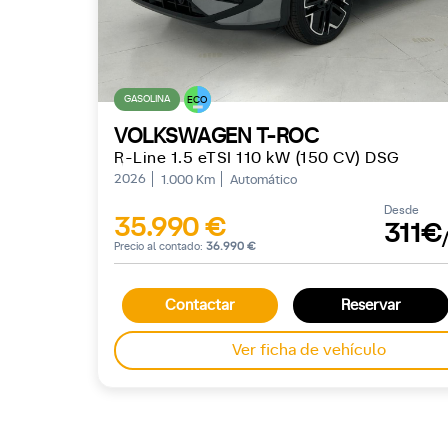
GASOLINA
ECO
VOLKSWAGEN T-ROC
R-Line 1.5 eTSI 110 kW (150 CV) DSG
2026
1.000 Km
Automático
Desde
35.990 €
311€
Precio al contado:
36.990 €
Contactar
Reservar
Ver ficha de vehículo