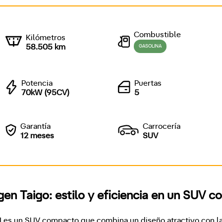
Combustible
Kilómetros
58.505 km
GASOLINA
Potencia
Puertas
70kW (95CV)
5
Garantía
Carrocería
12 meses
SUV
en Taigo: estilo y eficiencia en un SUV 
I es un SUV compacto que combina un diseño atractivo con la 