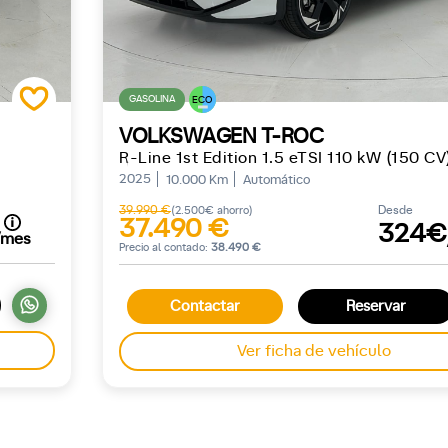
GASOLINA
ECO
VOLKSWAGEN T-ROC
R-Line 1st Edition 1.5 eTSI 110 kW (150 C
2025
10.000 Km
Automático
39.990 €
Desde
(2.500€ ahorro)
37.490 €
324€
/mes
Precio al contado:
38.490 €
Contactar
Reservar
Ver ficha de vehículo