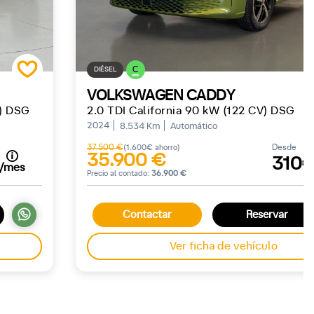
C
DIÉSEL
VOLKSWAGEN CADDY
V) DSG
2.0 TDI California 90 kW (122 CV) DSG
2024
8.534 Km
Automático
37.500 €
Desde
(1.600€ ahorro)
35.900 €
310
/mes
Precio al contado:
36.900 €
Contactar
Reservar
Ver ficha de vehículo