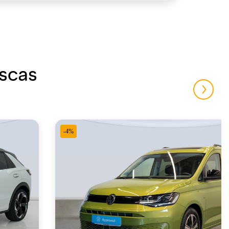
uscas
-4%