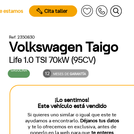
e estamos
Cita taller
Ref. 2350830
Volkswagen Taigo
Life 1.0 TSI 70kW (95CV)
GASOLINA
12
MESES DE
GARANTÍA
¡Lo sentimos!
Este vehículo está vendido
Si quieres uno similar o igual que este te
ayudamos a encontrarlo.
Déjanos tus datos
y te lo ofrecemos en exclusiva, antes de
ponerlo en la web para que
te enteres