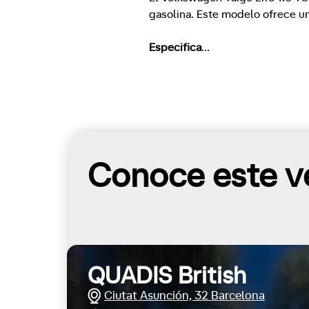
gasolina. Este modelo ofrece un
Especifica
...
Conoce este ve
QUADIS British
Ciutat Asunción, 32 Barcelona