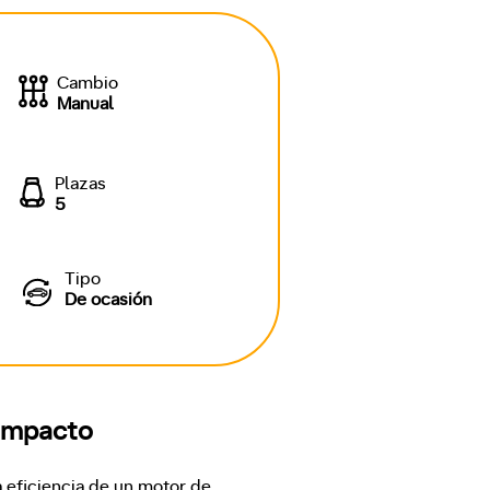
Cambio
Manual
Plazas
5
Tipo
De ocasión
compacto
eficiencia de un motor de 