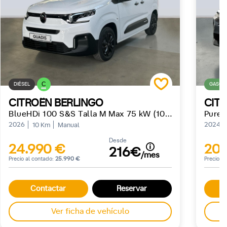
C
DIÉSEL
GASOLI
CITROËN BERLINGO
CIT
BlueHDi 100 S&S Talla M Max 75 kW (102 CV)
PureT
2026
2024
10 Km
Manual
Desde
24.990 €
20.
216€
/mes
Precio al contado:
25.990 €
Precio a
Contactar
Reservar
Ver ficha de vehículo