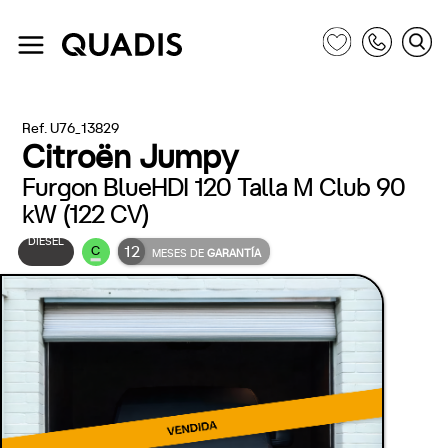
Ref. U76_13829
Citroën Jumpy
Furgon BlueHDI 120 Talla M Club 90
kW (122 CV)
DIÉSEL
12
C
MESES DE
GARANTÍA