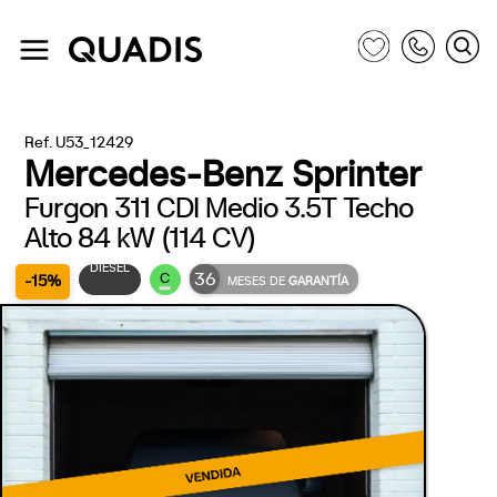
Ref. U53_12429
Mercedes-Benz Sprinter
Furgon 311 CDI Medio 3.5T Techo
Alto 84 kW (114 CV)
DIÉSEL
36
C
-15%
MESES DE
GARANTÍA