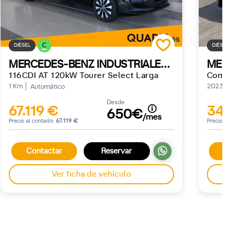
C
DIÉSEL
DIÉSEL
MERCEDES-BENZ INDUSTRIALES VITO
116CDI AT 120kW Tourer Select Larga
1 Km
2023
Automático
Desde
67.119 €
34.
650€
/mes
Precio al contado:
67.119 €
Precio a
Contactar
Reservar
C
Ver ficha de vehículo