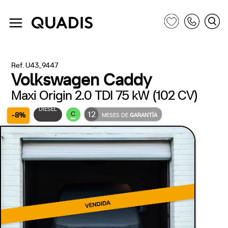
Ref. U43_9447
Volkswagen Caddy
Maxi Origin 2.0 TDI 75 kW (102 CV)
DIÉSEL
12
C
-8%
MESES DE
GARANTÍA