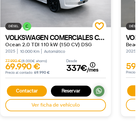
C
DIÉSEL
DIÉSEL
VOLKSWAGEN COMERCIALES CALIFORNIA
Ocean 2.0 TDI 110 kW (150 CV) DSG
Beach
2025
2025
10.000 Km
Automático
77.990 €
Desde
(8.000€ ahorro)
59.
69.990 €
337€
/mes
Precio a
Precio al contado:
69.990 €
C
Contactar
Reservar
Ver ficha de vehículo