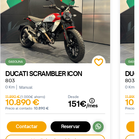
GASOLINA
GASOLI
DUCATI SCRAMBLER ICON
DUC
803
803
0 Km
0 Km
Manual
11.890 €
Desde
11.890 
(1.000€ ahorro)
10.890 €
10.
151€
/mes
Precio al contado:
10.890 €
Precio a
Contactar
Reservar
C