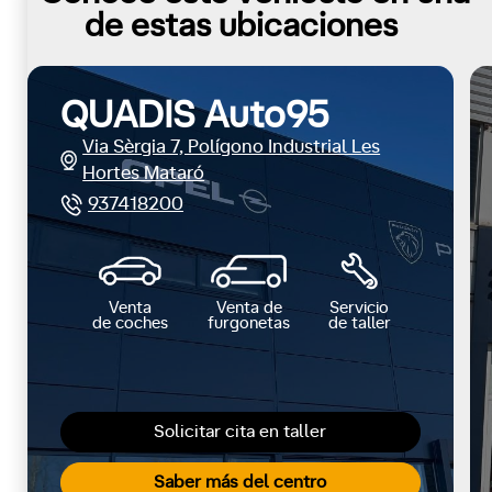
de estas ubicaciones
QUADIS Auto95
Via Sèrgia 7, Polígono Industrial Les
Hortes Mataró
937418200
Venta
Venta de
Servicio
de coches
furgonetas
de taller
Solicitar cita en taller
Saber más del centro