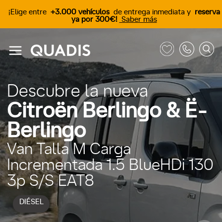
¡Elige entre
+3.000 vehículos
de entrega inmediata y
reserva
ya por 300€!
Saber más
Descubre la nueva
Citroën Berlingo & Ë-
Berlingo
Van Talla M Carga
Incrementada 1.5 BlueHDi 130
3p S/S EAT8
DIÉSEL