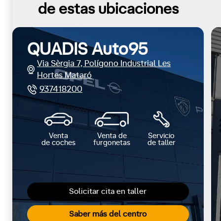
de estas ubicaciones
QUADIS Auto95
Via Sèrgia 7, Polígono Industrial Les
Hortes Mataró
937418200
Venta
Venta de
Servicio
de coches
furgonetas
de taller
Solicitar cita en taller
Saber más del centro