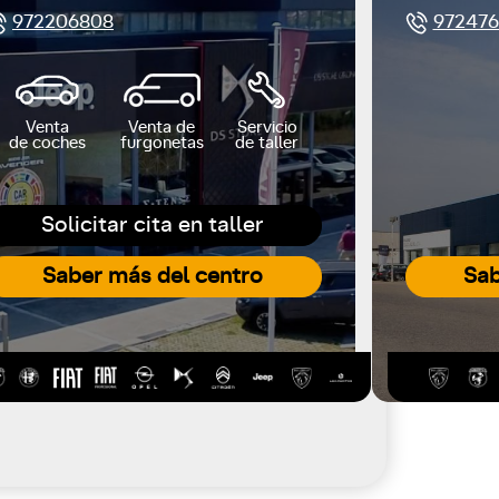
972206808
972476
Venta
Venta de
Servicio
de coches
furgonetas
de taller
Solicitar cita en taller
Saber más del centro
Sab