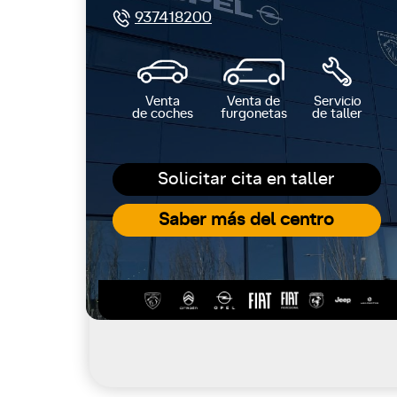
937418200
Venta
Venta de
Servicio
de coches
furgonetas
de taller
Solicitar cita en taller
Saber más del centro