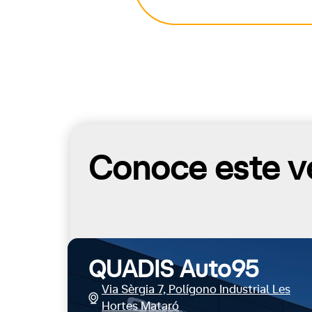
Conoce este ve
QUADIS Auto95
Via Sèrgia 7, Polígono Industrial Les
Hortes Mataró