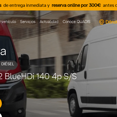
s
de entrega inmediata y
reserva online por 300€
antes d
Dónd
 vehículo
Servicios
Actualidad
Conoce QUADIS
va
DIÉSEL
2 BlueHDi 140 4p S/S