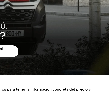
ú.
a?
al
os para tener la información concreta del precio y