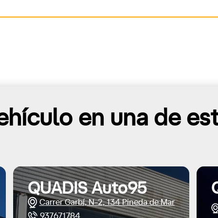
hículo en una de es
QUADIS Auto95
Carrer Garbí, N-2, 134 Pineda de Mar
937671784