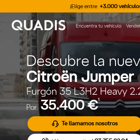
¡Elige entre
+3.000 vehículo
Encuentra tu vehículo
Vender
Descubre la nue
Citroën Jumper
Furgón 35 L3H2 Heavy 2.
1
35.400 €
Por
Te llamamos nosotros