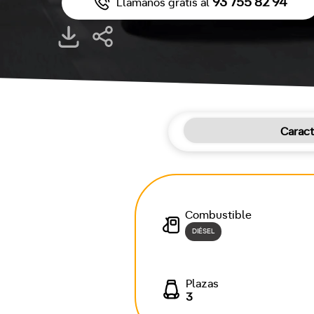
93 755 82 94
Llámanos gratis al
Caract
Combustible
DIÉSEL
Plazas
3