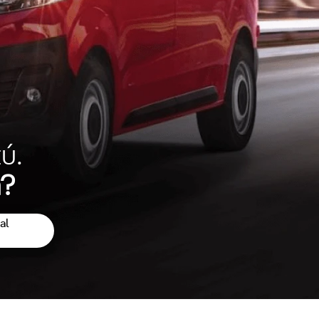
ú.
a?
al