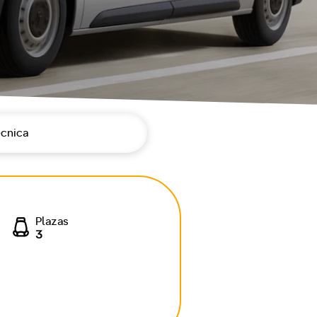
écnica
Plazas
3