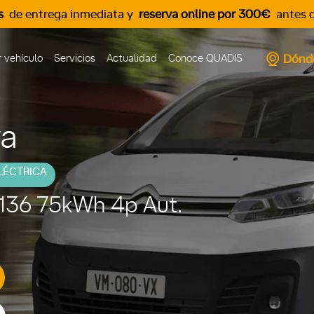
s
de entrega inmediata y
reserva online por 300€
antes d
Dónd
 vehículo
Servicios
Actualidad
Conoce QUADIS
va
LÉCTRICA
 136 75kWh 4p Aut.