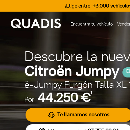
¡Elige entre
+3.000 vehículo
Encuentra tu vehículo
Vender
Descubre la nue
Citroën Jumpy
E
ë-Jumpy Furgón Talla XL
1
44.250 €
Por
Te llamamos nosotros