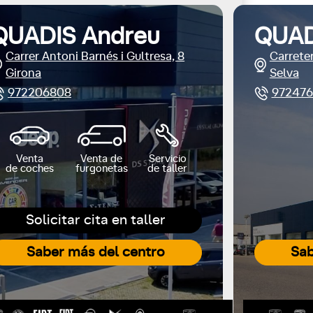
QUADIS Andreu
QUAD
Carrer Antoni Barnés i Gultresa, 8
Carreter
Girona
Selva
972206808
972476
Venta
Venta de
Servicio
de coches
furgonetas
de taller
Solicitar cita en taller
Saber más del centro
Sab