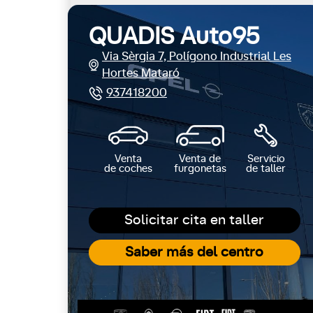
QUADIS Auto95
Via Sèrgia 7, Polígono Industrial Les
Hortes Mataró
937418200
Venta
Venta de
Servicio
de coches
furgonetas
de taller
Solicitar cita en taller
Saber más del centro