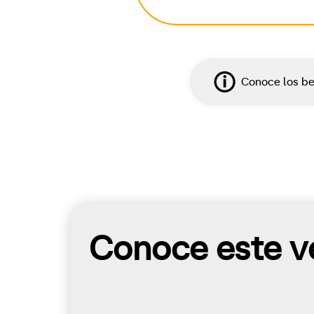
Conoce los be
Conoce este ve