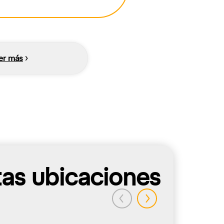
er más
tas ubicaciones