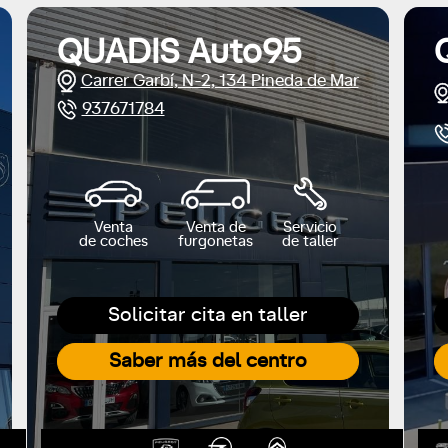
QUADIS Auto95
Carrer Garbí, N-2, 134 Pineda de Mar
937671784
Venta
Venta de
Servicio
de coches
furgonetas
de taller
Solicitar cita en taller
Saber más del centro