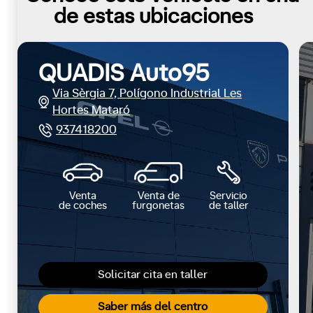
de estas ubicaciones
QUADIS Auto95
Via Sèrgia 7, Polígono Industrial Les
Hortes Mataró
937418200
Venta
Venta de
Servicio
de coches
furgonetas
de taller
Solicitar cita en taller
Saber más del centro