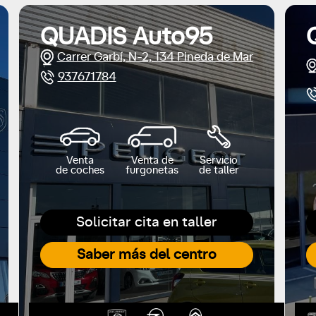
QUADIS Auto95
Carrer Garbí, N-2, 134 Pineda de Mar
937671784
Venta
Venta de
Servicio
de coches
furgonetas
de taller
Solicitar cita en taller
Saber más del centro