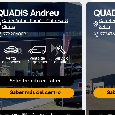
QUADIS Andreu
QUAD
Carrer Antoni Barnés i Gultresa, 8
Carreter
Girona
Selva
972206808
972476
Venta
Venta de
Servicio
de coches
furgonetas
de taller
Solicitar cita en taller
Saber más del centro
Sab