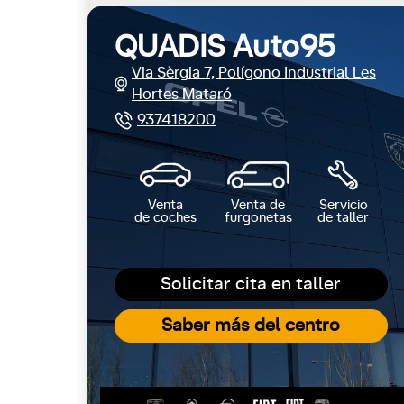
QUADIS Auto95
Via Sèrgia 7, Polígono Industrial Les
Hortes Mataró
937418200
Venta
Venta de
Servicio
de coches
furgonetas
de taller
Solicitar cita en taller
Saber más del centro