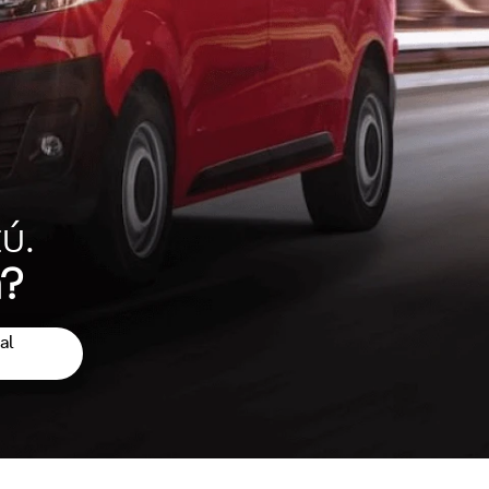
ú.
a?
al