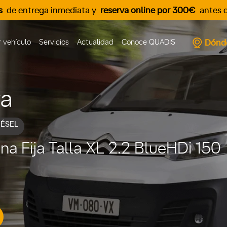
s
de entrega inmediata y
reserva online por 300€
antes d
Dónd
 vehículo
Servicios
Actualidad
Conoce QUADIS
va
IÉSEL
 Fija Talla XL 2.2 BlueHDi 150