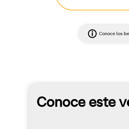
Conoce los be
Conoce este ve