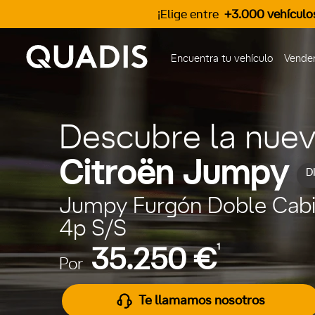
¡Elige entre
+3.000 vehículo
Encuentra tu vehículo
Vender
Descubre la nue
Citroën Jumpy
D
Jumpy Furgón Doble Cabina
4p S/S
1
35.250 €
Por
Te llamamos nosotros